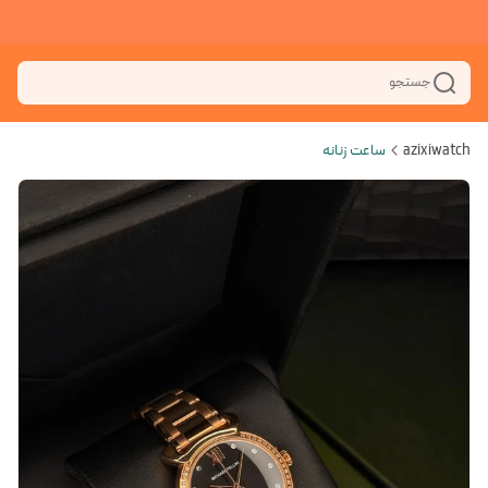
جستجو
azixiwatch
ساعت زنانه