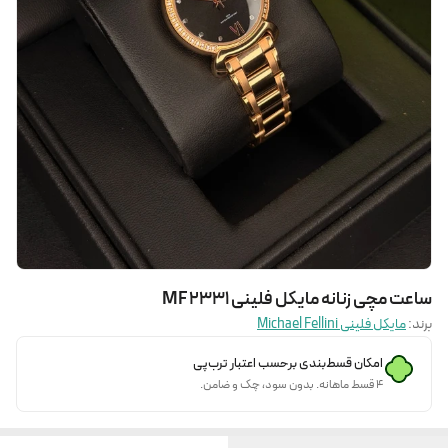
ساعت مچی زنانه مایکل فلینی MF 2331
برند:
مایکل فلینی Michael Fellini
امکان قسط‌بندی برحسب اعتبار ترب‌پی
۴ قسط ماهانه. بدون سود، چک و ضامن.