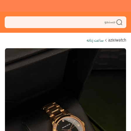
جستجو
azixiwatch
ساعت زنانه