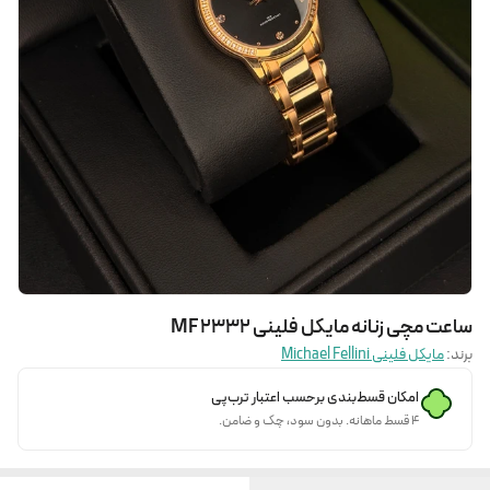
ساعت مچی زنانه مایکل فلینی MF 2332
برند:
مایکل فلینی Michael Fellini
امکان قسط‌بندی برحسب اعتبار ترب‌پی
۴ قسط ماهانه. بدون سود، چک و ضامن.