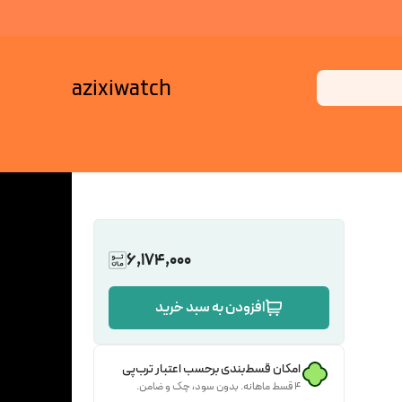
azixiwatch
6,174,000
افزودن به سبد خرید
امکان قسط‌بندی برحسب اعتبار ترب‌پی
۴ قسط ماهانه. بدون سود، چک و ضامن.