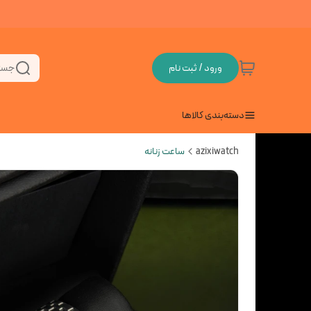
ورود / ثبت نام
جست
دسته‌بندی کالاها
azixiwatch
ساعت زنانه