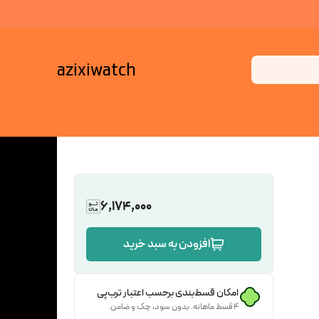
azixiwatch
6,174,000
افزودن به سبد خرید
امکان قسط‌بندی برحسب اعتبار ترب‌پی
۴ قسط ماهانه. بدون سود، چک و ضامن.