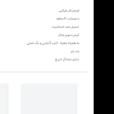
اورجینال شرکتی
با ضمانت 12 ماهه
استیل ضد حساسیت
کیس سوپر متال
به همراه جعبه . کارت گارانتی و بگ اصلی
بند رابر
دارای نشانگر تاریخ