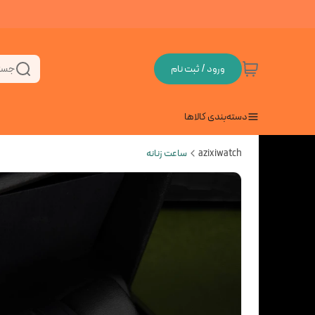
ورود / ثبت نام
جست
دسته‌بندی کالاها
azixiwatch
ساعت زنانه