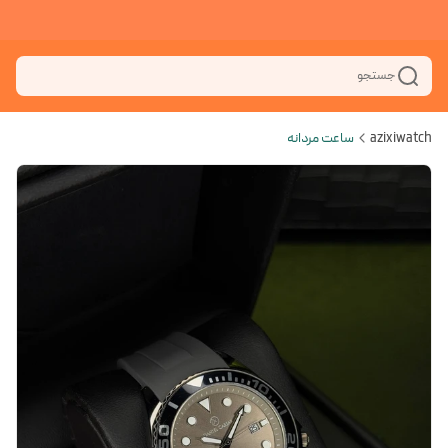
جستجو
azixiwatch
ساعت مردانه