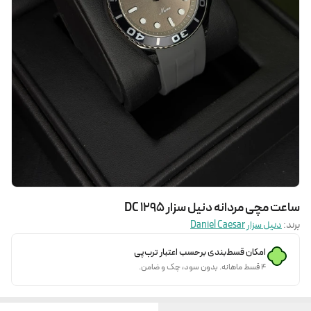
ساعت مچی مردانه دنیل سزار DC 1295
برند:
دنیل سزار Daniel Caesar
امکان قسط‌بندی برحسب اعتبار ترب‌پی
۴ قسط ماهانه. بدون سود، چک و ضامن.