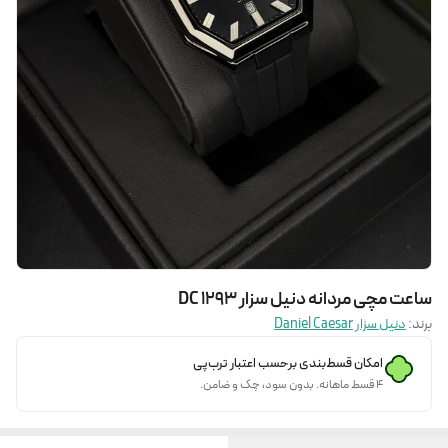
ساعت مچی مردانه دنیل سزار DC 1293
برند:
دنیل سزار Daniel Caesar
امکان قسط‌بندی برحسب اعتبار ترب‌پی
۴ قسط ماهانه. بدون سود، چک و ضامن.