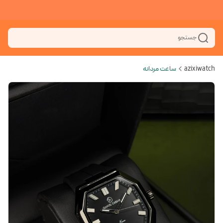
جستجو
azixiwatch
ساعت مردانه