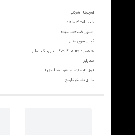
اورجینال شرکتی
با ضمانت 12 ماهه
استیل ضد حساسیت
کیس سوپر متال
به همراه جعبه . کارت گارانتی و بگ اصلی
بند رابر
فول تایم (تمام عقربه ها فعال )
دارای نشانگر تاریخ