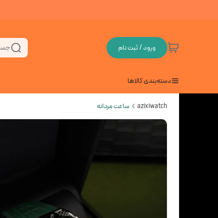
ورود / ثبت نام
جست
دسته‌بندی کالاها
azixiwatch
ساعت مردانه