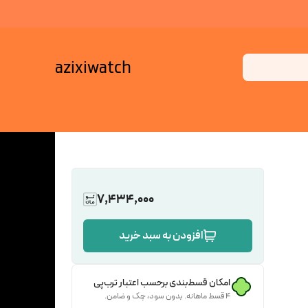
azixiwatch
7,434,000
افزودن به سبد خرید
امکان قسط‌بندی برحسب اعتبار ترب‌پی
۴ قسط ماهانه. بدون سود، چک و ضامن.