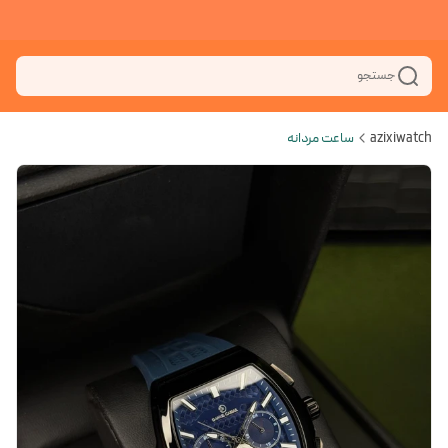
جستجو
azixiwatch
ساعت مردانه