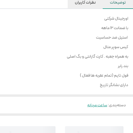
توضیحات
نظرات کاربران
اورجینال شرکتی
با ضمانت 12 ماهه
استیل ضد حساسیت
کیس سوپر متال
به همراه جعبه . کارت گارانتی و بگ اصلی
بند رابر
فول تایم (تمام عقربه ها فعال )
دارای نشانگر تاریخ
دسته‌بندی
:
ساعت مردانه