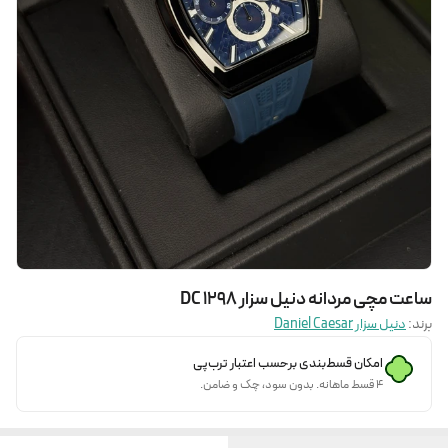
ساعت مچی مردانه دنیل سزار DC 1298
برند:
دنیل سزار Daniel Caesar
امکان قسط‌بندی برحسب اعتبار ترب‌پی
۴ قسط ماهانه. بدون سود، چک و ضامن.