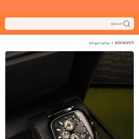
جستجو
azixiwatch
ساعت مردانه