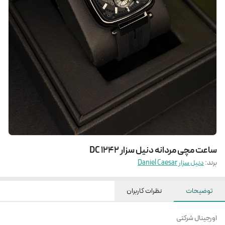
ساعت مچی مردانه دنیل سزار DC 1242
برند:
دنیل سزار Daniel Caesar
توضیحات
نظرات کاربران
اورجینال شرکتی