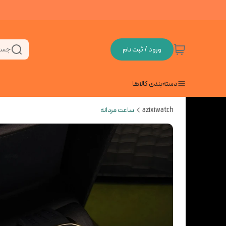
ورود / ثبت نام
جست
دسته‌بندی کالاها
azixiwatch
ساعت مردانه