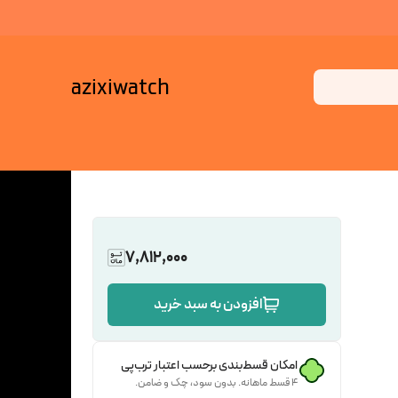
azixiwatch
7,812,000
افزودن به سبد خرید
امکان قسط‌بندی برحسب اعتبار ترب‌پی
۴ قسط ماهانه. بدون سود، چک و ضامن.