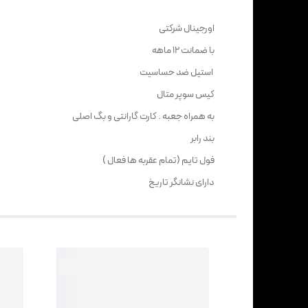
اورجینال شرکتی
با ضمانت 12 ماهه
استیل ضد حساسیت
کیس سوپر متال
به همراه جعبه . کارت گارانتی و بگ اصلی
بند رابر
فول تایم (تمام عقربه ها فعال )
دارای نشانگر تاریخ