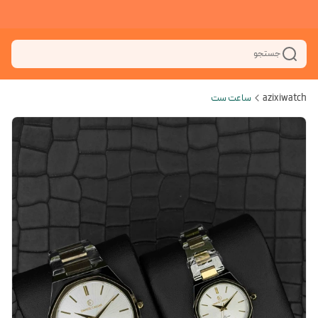
جستجو
azixiwatch
ساعت ست