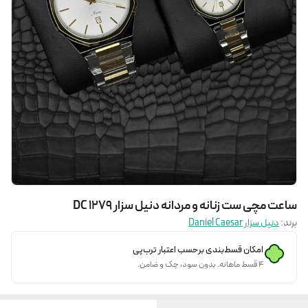
ساعت مچی ست زنانه و مردانه دنیل سزار DC 1279
برند:
دنیل سزار Daniel Caesar
امکان قسط‌بندی برحسب اعتبار ترب‌پی
۴ قسط ماهانه. بدون سود، چک و ضامن.