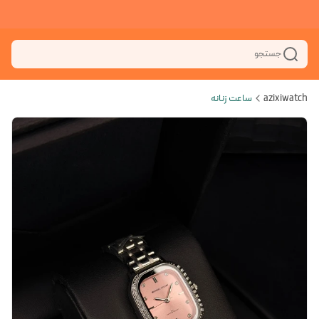
جستجو
azixiwatch
ساعت زنانه