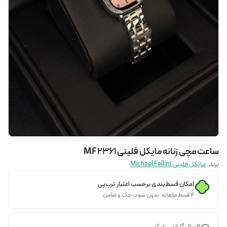
ساعت مچی زنانه مایکل فلینی MF 2361
برند:
مایکل فلینی Michael Fellini
امکان قسط‌بندی برحسب اعتبار ترب‌پی
۴ قسط ماهانه. بدون سود، چک و ضامن.
2 سال گارانتی شرکتی