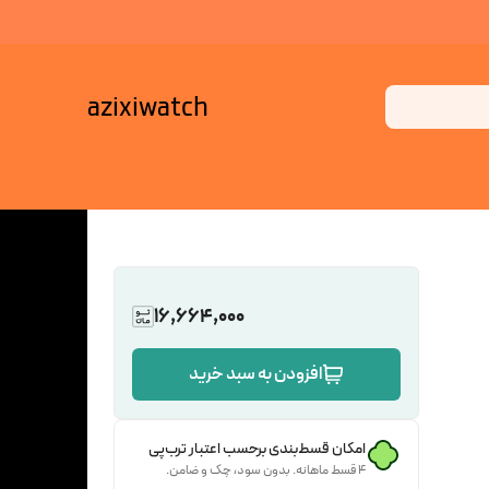
azixiwatch
16,664,000
افزودن به سبد خرید
امکان قسط‌بندی برحسب اعتبار ترب‌پی
۴ قسط ماهانه. بدون سود، چک و ضامن.