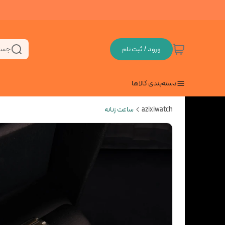
ورود / ثبت نام
جست
دسته‌بندی کالاها
azixiwatch
ساعت زنانه