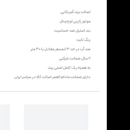
اصالت برند آمریکایی
موتور ژاپنی اورجینال
بند استیل ضد حساسیت
رنگ ثابت
ضد آب در حد 3 اتمسفر معادل با 30 متر
2 سال ضمانت شرکتی
به همراه پک کامل اصلی برند
دارای ضمانت مادام العمر اصالت کالا در سراسر ایران