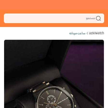
جستجو
azixiwatch
ساعت مردانه