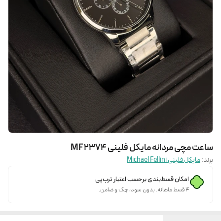
ساعت مچی مردانه مایکل فلینی MF 2374
برند:
مایکل فلینی Michael Fellini
امکان قسط‌بندی برحسب اعتبار ترب‌پی
۴ قسط ماهانه. بدون سود، چک و ضامن.