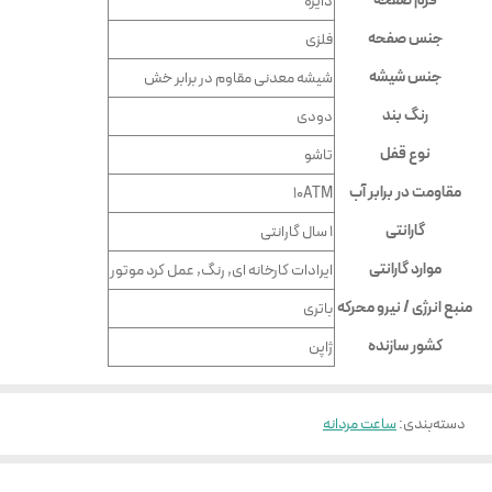
فرم صفحه
دايره
جنس صفحه
فلزى
جنس شیشه
شيشه معدنى مقاوم در برابر خش
رنگ بند
دودى
نوع قفل
تاشو
مقاومت در برابر آب
10ATM
گارانتی
۱ سال گارانتی
موارد گارانتی
ایرادات کارخانه ای, رنگ, عمل کرد موتور
منبع انرژی / نیرو محرکه
باتری
کشور سازنده
ژاپن
دسته‌بندی
:
ساعت مردانه