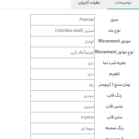
توضیحات
نظرات کاربران
سری
Premier
نوع بند
استیل (stainless steel)
موتور Movement
کوارتز
نوع موتور Movement
کورنوگراف ژاپن
عقربه شب نما
دارد
تقویم
دارد
زمان سنج / کرنومتر
بله
رنگ قاب
دودى
جنس قاب
استيل
سایز قاب
45mm
رنگ صفحه
سرمه اى