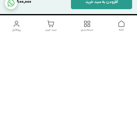
21,800,000
افزودن به سبد خرید
خانه
دسته‌بندی
سبد خرید
پروفایل
دسترسی سریع
تماس با ما
شکایات
درباره ما
قوانین و مقررات
سیاست حریم خصوصی
شماره تماس
09123898078