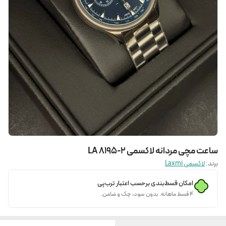
ساعت مچی مردانه لاکسمی LA 8195-2
برند:
لاکسمی Laxmi
امکان قسط‌بندی برحسب اعتبار ترب‌پی
۴ قسط ماهانه. بدون سود، چک و ضامن.