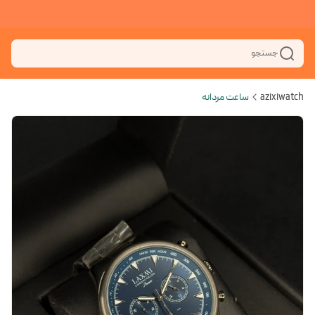
جستجو
azixiwatch
ساعت مردانه