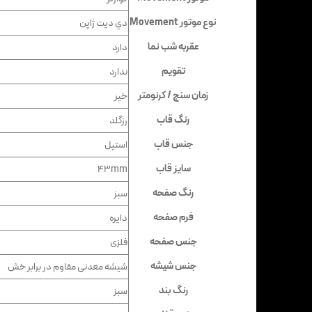
نوع موتور Movement
دي ديت ژاپن
عقربه شب نما
دارد
تقویم
ندارد
زمان سنج / کرنومتر
خیر
رنگ قاب
رزگلد
جنس قاب
استيل
سایز قاب
43mm
رنگ صفحه
سبز
فرم صفحه
دايره
جنس صفحه
فلزى
جنس شیشه
شيشه معدنى مقاوم در برابر خش
رنگ بند
سبز