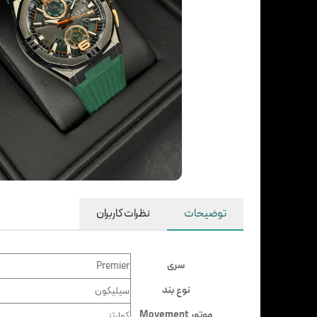
توضیحات
نظرات کاربران
سری
Premier
نوع بند
سيليكون
موتور Movement
کوارتز