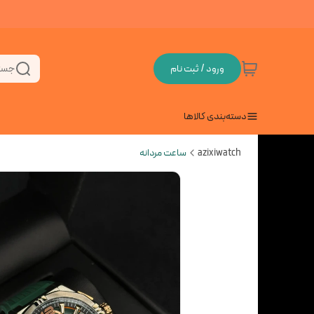
ورود / ثبت نام
جست
دسته‌بندی کالاها
azixiwatch
ساعت مردانه