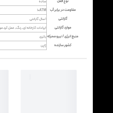
نوع قفل
ساده
مقاومت در برابر آب
10ATM
گارانتی
۱ سال گارانتی
موارد گارانتی
ایرادات کارخانه ای, رنگ, عمل کرد مو
منبع انرژی / نیرو محرکه
باتری
کشور سازنده
ژاپن