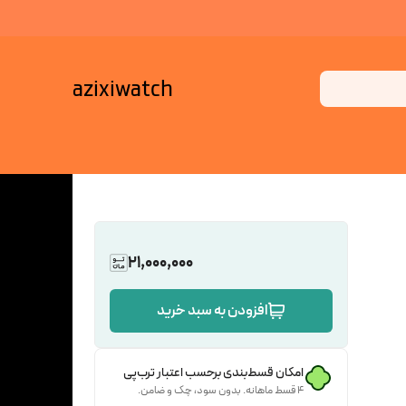
azixiwatch
21,000,000
افزودن به سبد خرید
امکان قسط‌بندی برحسب اعتبار ترب‌پی
۴ قسط ماهانه. بدون سود، چک و ضامن.