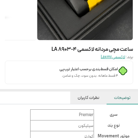
ساعت مچی مردانه لاکسمی LA 8903-4
برند:
لاکسمی Laxmi
امکان قسط‌بندی برحسب اعتبار ترب‌پی
۴ قسط ماهانه. بدون سود، چک و ضامن.
توضیحات
نظرات کاربران
سری
Premier
نوع بند
سيليكون
موتور Movement
کوارتز