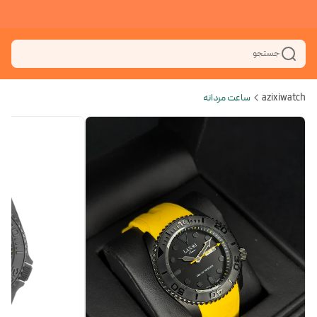
جستجو
azixiwatch
ساعت مردانه