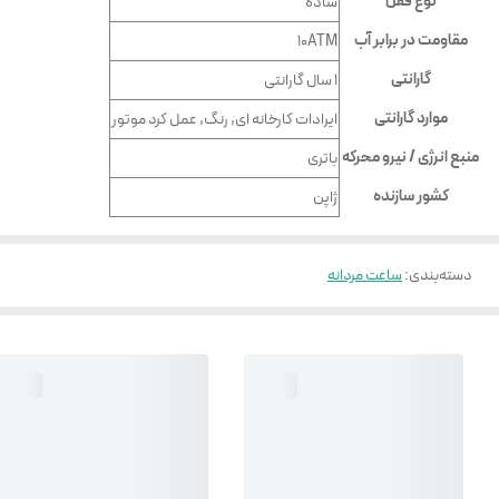
نوع قفل
ساده
مقاومت در برابر آب
10ATM
گارانتی
۱ سال گارانتی
موارد گارانتی
ایرادات کارخانه ای, رنگ, عمل کرد موتور
منبع انرژی / نیرو محرکه
باتری
کشور سازنده
ژاپن
دسته‌بندی
:
ساعت مردانه