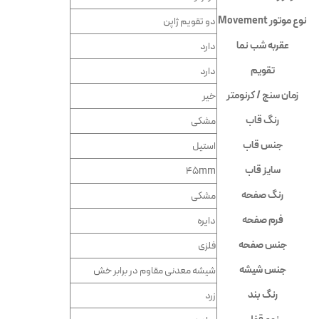
نوع موتور Movement
دو تقويم ژاپن
عقربه شب نما
دارد
تقویم
دارد
زمان سنج / کرنومتر
خیر
رنگ قاب
مشكى
جنس قاب
استيل
سایز قاب
45mm
رنگ صفحه
مشكى
فرم صفحه
دايره
جنس صفحه
فلزى
جنس شیشه
شيشه معدنى مقاوم در برابر خش
رنگ بند
زرد