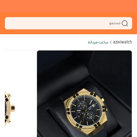
جستجو
azixiwatch
ساعت مردانه