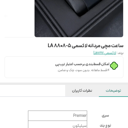
ساعت مچی مردانه لاکسمی LA 8808-5
برند:
لاکسمی Laxmi
امکان قسط‌بندی برحسب اعتبار ترب‌پی
۴ قسط ماهانه. بدون سود، چک و ضامن.
توضیحات
نظرات کاربران
سری
Premier
نوع بند
سيليكون