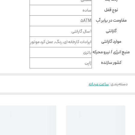
نوع قفل
ساده
مقاومت در برابر آب
5ATM
گارانتی
۱ سال گارانتی
موارد گارانتی
ایرادات کارخانه ای, رنگ, عمل کرد موتور
منبع انرژی / نیرو محرکه
باتری
کشور سازنده
ژاپن
دسته‌بندی
:
ساعت مردانه