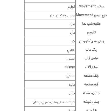
موتور Movement
کوارتز
نوع موتور Movement
مولتی فانکشن ژاپن
عقربه شب نما
دارد
تقویم
دارد
زمان سنج / کرنومتر
خیر
رنگ قاب
طلايي
جنس قاب
استيل
سایز قاب
44mm
رنگ صفحه
مشكى
فرم صفحه
دايره
جنس صفحه
فلزى
جنس شیشه
شيشه معدنى مقاوم در برابر خش
رنگ بند
مشكى