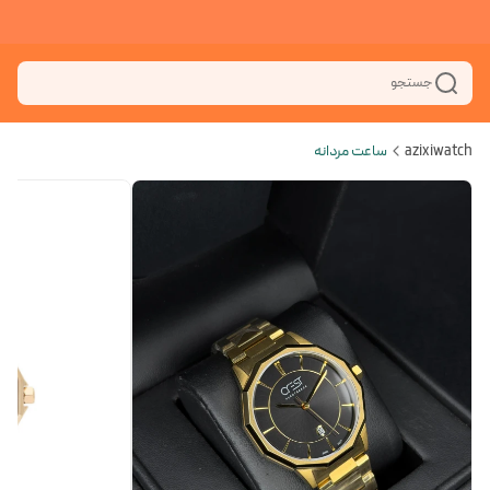
جستجو
azixiwatch
ساعت مردانه