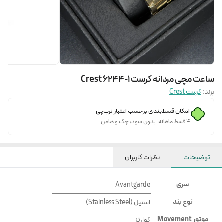
ساعت مچی مردانه کرست Crest 6244-1
برند:
کرست Crest
امکان قسط‌بندی برحسب اعتبار ترب‌پی
۴ قسط ماهانه. بدون سود، چک و ضامن.
توضیحات
نظرات کاربران
سری
Avantgarde
نوع بند
استیل (Stainless Steel)
موتور Movement
کوارتز