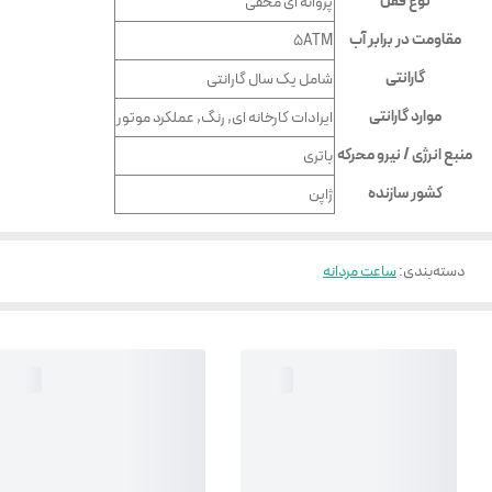
نوع قفل
پروانه ای مخفی
مقاومت در برابر آب
5ATM
گارانتی
شامل یک سال گارانتی
موارد گارانتی
ایرادات کارخانه ای, رنگ, عملکرد موتور
منبع انرژی / نیرو محرکه
باتری
کشور سازنده
ژاپن
دسته‌بندی
:
ساعت مردانه