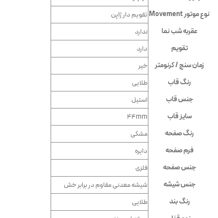
نوع موتور Movement
تقویم دار ژاپن
عقربه شب نما
ندارد
تقویم
دارد
زمان سنج / کرنومتر
خیر
رنگ قاب
طلایی
جنس قاب
استیل
سایز قاب
44mm
رنگ صفحه
مشکی
فرم صفحه
دایره
جنس صفحه
فلزی
جنس شیشه
شيشه معدنى مقاوم در برابر خش
رنگ بند
طلایی