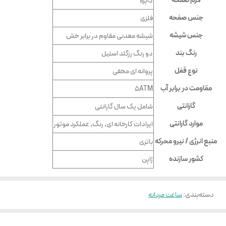
فرم صفحه
دایره
جنس صفحه
فلزی
جنس شیشه
شيشه معدنى مقاوم در برابر خش
رنگ بند
دو رنگ رزگلد استیل
نوع قفل
پروانه ای مخفی
مقاومت در برابر آب
5ATM
گارانتی
شامل یک سال گارانتی
موارد گارانتی
ایرادات کارخانه ای, رنگ, عملکرد موتور
منبع انرژی / نیرو محرکه
باتری
کشور سازنده
ژاپن
دسته‌بندی
:
ساعت مردانه