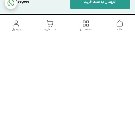
11,700,000
افزودن به سبد خرید
خانه
دسته‌بندی
سبد خرید
پروفایل
دسترسی سریع
تماس با ما
شکایات
درباره ما
قوانین و مقررات
سیاست حریم خصوصی
شماره تماس
09123898078