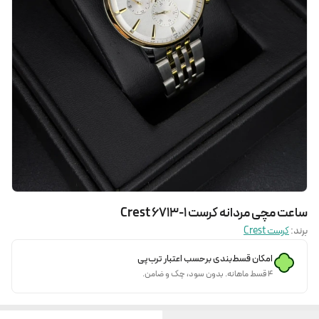
ساعت مچی مردانه کرست Crest 6713-1
برند:
کرست Crest
امکان قسط‌بندی برحسب اعتبار ترب‌پی
۴ قسط ماهانه. بدون سود، چک و ضامن.