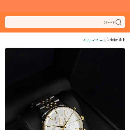
جستجو
azixiwatch
ساعت مردانه