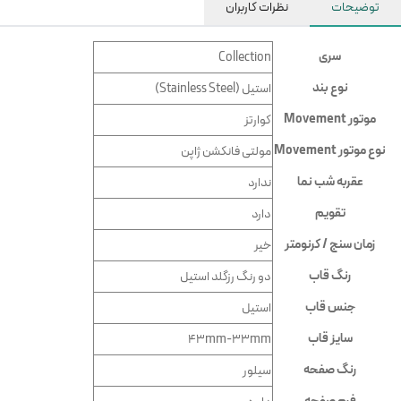
توضیحات
نظرات کاربران
سری
Collection
نوع بند
استیل (Stainless Steel)
موتور Movement
کوارتز
نوع موتور Movement
مولتی فانکشن ژاپن
عقربه شب نما
ندارد
تقویم
دارد
زمان سنج / کرنومتر
خیر
رنگ قاب
دو رنگ رزگلد استیل
جنس قاب
استیل
سایز قاب
43mm-33mm
رنگ صفحه
سیلور