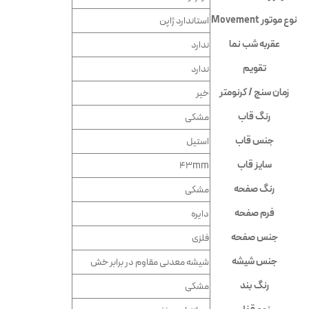
نوع موتور Movement
استاندارد ژاپن
عقربه شب نما
ندارد
تقویم
ندارد
زمان سنج / کرنومتر
خیر
رنگ قاب
مشکی
جنس قاب
استیل
سایز قاب
43mm
رنگ صفحه
مشکی
فرم صفحه
دایره
جنس صفحه
فلزی
جنس شیشه
شيشه معدنى مقاوم در برابر خش
رنگ بند
مشکی