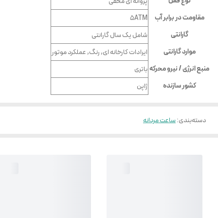
نوع قفل
پروانه ای مخفی
مقاومت در برابر آب
5ATM
گارانتی
شامل یک سال گارانتی
موارد گارانتی
ایرادات کارخانه ای, رنگ, عملکرد موتور
منبع انرژی / نیرو محرکه
باتری
کشور سازنده
ژاپن
دسته‌بندی
:
ساعت مردانه