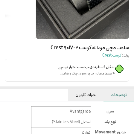
ساعت مچی مردانه کرست Crest 9017-2
برند:
کرست Crest
امکان قسط‌بندی برحسب اعتبار ترب‌پی
۴ قسط ماهانه. بدون سود، چک و ضامن.
توضیحات
نظرات کاربران
سری
Avantgarde
نوع بند
استیل (Stainless Steel)
موتور Movement
کوارتز