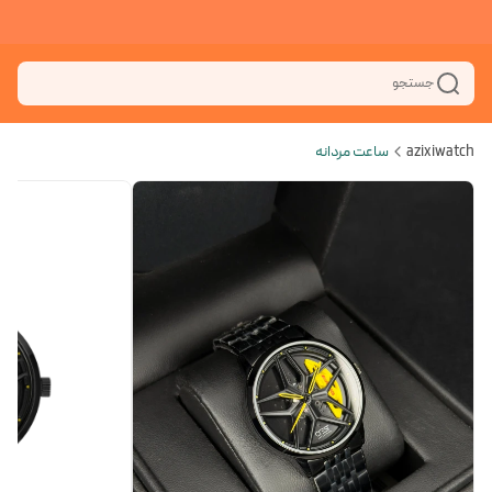
جستجو
azixiwatch
ساعت مردانه