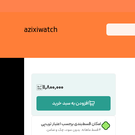
azixiwatch
11,800,000
افزودن به سبد خرید
امکان قسط‌بندی برحسب اعتبار ترب‌پی
۴ قسط ماهانه. بدون سود، چک و ضامن.