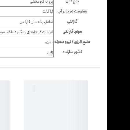
نوع قفل
پروانه ای مخفی
مقاومت در برابر آب
5ATM
گارانتی
شامل یک سال گارانتی
موارد گارانتی
ایرادات کارخانه ای, رنگ, عملکرد موت
منبع انرژی / نیرو محرکه
باتری
کشور سازنده
ژاپن