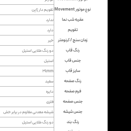
نوع موتور Movement
تقویم دار ژاپن
عقربه شب نما
ندارد
تقویم
دارد
زمان سنج / کرنومتر
خیر
رنگ قاب
دو رنگ طلایی استیل
جنس قاب
استیل
سایز قاب
29mm
رنگ صفحه
سفید
فرم صفحه
دایره
جنس صفحه
فلزی
جنس شیشه
شيشه معدنى مقاوم در برابر خش
رنگ بند
دو رنگ طلایی استیل