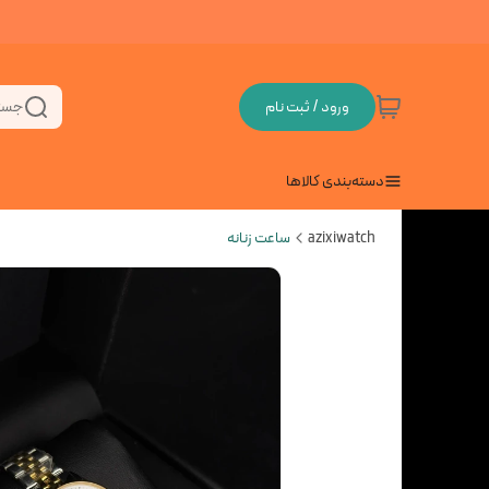
ورود / ثبت نام
جست
دسته‌بندی کالاها
azixiwatch
ساعت زنانه