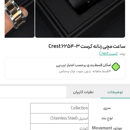
ساعت مچی زنانه کرست Crest 6254-3
برند:
کرست Crest
امکان قسط‌بندی برحسب اعتبار ترب‌پی
۴ قسط ماهانه. بدون سود، چک و ضامن.
توضیحات
نظرات کاربران
سری
Collection
نوع بند
استیل (Stainless Steel)
موتور Movement
کوارتز