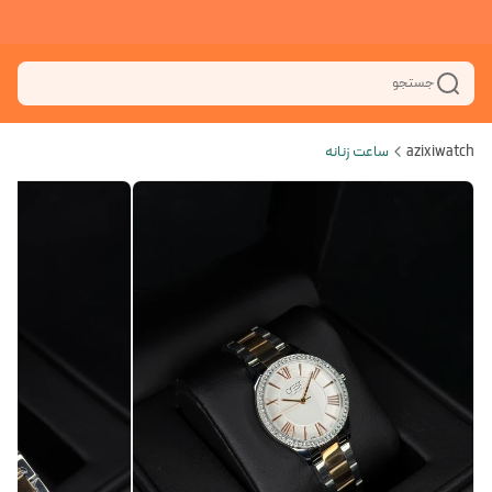
جستجو
azixiwatch
ساعت زنانه