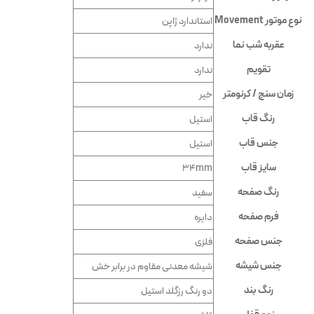
نوع موتور Movement
استاندارد ژاپن
عقربه شب نما
ندارد
تقویم
ندارد
زمان سنج / کرنومتر
خیر
رنگ قاب
استیل
جنس قاب
استیل
سایز قاب
34mm
رنگ صفحه
سفید
فرم صفحه
دایره
جنس صفحه
فلزی
جنس شیشه
شيشه معدنى مقاوم در برابر خش
رنگ بند
دو رنگ رزگلد استیل