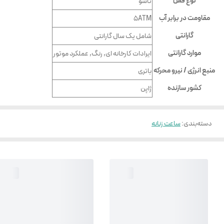
نوع قفل
تاشو
مقاومت در برابر آب
5ATM
گارانتی
شامل یک سال گارانتی
موارد گارانتی
ایرادات کارخانه ای, رنگ, عملکرد موتور
منبع انرژی / نیرو محرکه
باتری
کشور سازنده
ژاپن
دسته‌بندی
:
ساعت زنانه