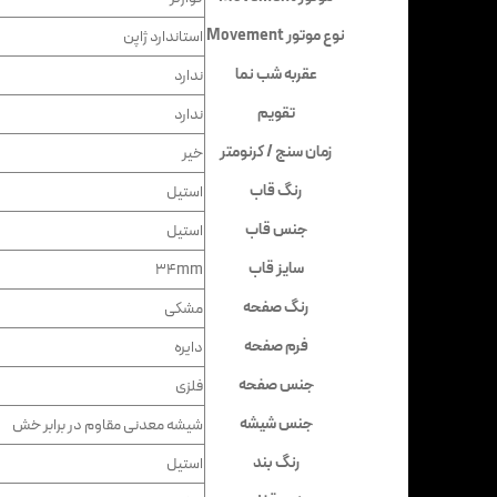
نوع موتور Movement
استاندارد ژاپن
عقربه شب نما
ندارد
تقویم
ندارد
زمان سنج / کرنومتر
خیر
رنگ قاب
استیل
جنس قاب
استیل
سایز قاب
34mm
رنگ صفحه
مشکی
فرم صفحه
دایره
جنس صفحه
فلزی
جنس شیشه
شيشه معدنى مقاوم در برابر خش
رنگ بند
استیل