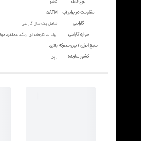
نوع قفل
تاشو
مقاومت در برابر آب
5ATM
گارانتی
شامل یک سال گارانتی
موارد گارانتی
ایرادات کارخانه ای, رنگ, عملکرد موت
منبع انرژی / نیرو محرکه
باتری
کشور سازنده
ژاپن