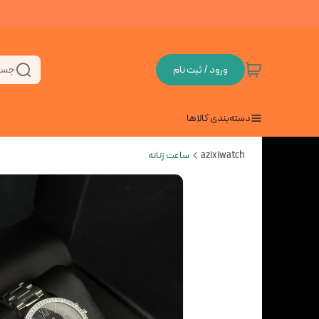
ورود / ثبت نام
جست
دسته‌بندی کالاها
azixiwatch
ساعت زنانه