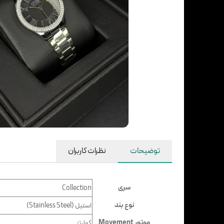
توضیحات
نظرات کاربران
سری
Collection
نوع بند
استیل (Stainless Steel)
موتور Movement
کوارتز