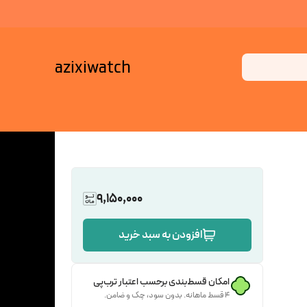
azixiwatch
9,150,000
افزودن به سبد خرید
امکان قسط‌بندی برحسب اعتبار ترب‌پی
۴ قسط ماهانه. بدون سود، چک و ضامن.