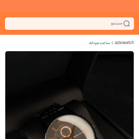
جستجو
azixiwatch
ساعت مردانه