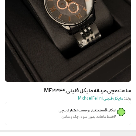
ساعت مچی مردانه مایکل فلینی MF 2349
برند:
مایکل فلینی Michael Fellini
امکان قسط‌بندی برحسب اعتبار ترب‌پی
۴ قسط ماهانه. بدون سود، چک و ضامن.