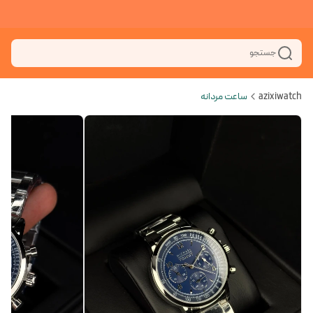
جستجو
azixiwatch
ساعت مردانه