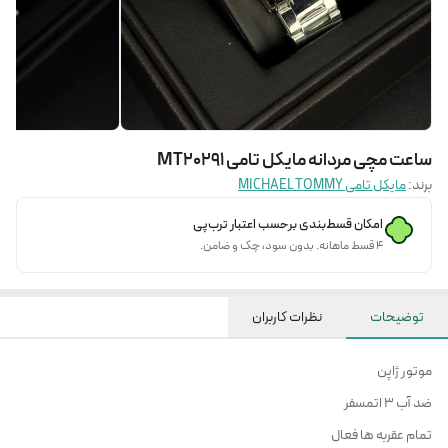
ساعت مچی مردانه مایکل تامی MT20291
برند:
مایکل تامی MICHAEL TOMMY
امکان قسط‌بندی برحسب اعتبار ترب‌پی
۴ قسط ماهانه. بدون سود، چک و ضامن.
توضیحات
نظرات کاربران
موتور ژاپن
ضد آب 3 اتمسفر
تمام عقربه ها فعال