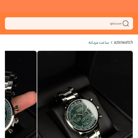
جستجو
azixiwatch
ساعت مردانه