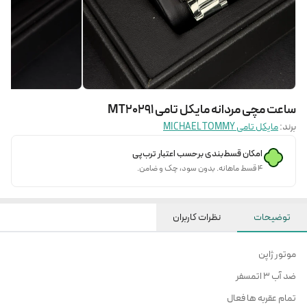
ساعت مچی مردانه مایکل تامی MT20291
برند:
مایکل تامی MICHAEL TOMMY
امکان قسط‌بندی برحسب اعتبار ترب‌پی
۴ قسط ماهانه. بدون سود، چک و ضامن.
توضیحات
نظرات کاربران
موتور ژاپن
ضد آب 3 اتمسفر
تمام عقربه ها فعال