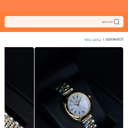
جستجو
azixiwatch
ساعت زنانه