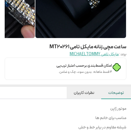
ساعت مچی زنانه مایکل تامی MT20261
برند:
مایکل تامی MICHAEL TOMMY
امکان قسط‌بندی برحسب اعتبار ترب‌پی
۴ قسط ماهانه. بدون سود، چک و ضامن.
توضیحات
نظرات کاربران
موتور ژاپن
مناسب برای خانم ها
شیشه مقاوم در برابر خط و خش