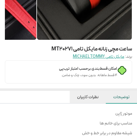
ساعت مچی زنانه مایکل تامی MT20271
برند:
مایکل تامی MICHAEL TOMMY
امکان قسط‌بندی برحسب اعتبار ترب‌پی
۴ قسط ماهانه. بدون سود، چک و ضامن.
توضیحات
نظرات کاربران
موتور ژاپن
مناسب برای خانم ها
شیشه مقاوم در برابر خط و خش