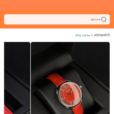
جستجو
azixiwatch
ساعت زنانه