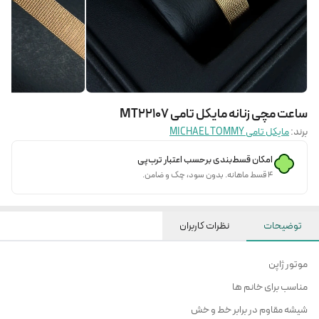
ساعت مچی زنانه مایکل تامی MT22107
برند:
مایکل تامی MICHAEL TOMMY
امکان قسط‌بندی برحسب اعتبار ترب‌پی
۴ قسط ماهانه. بدون سود، چک و ضامن.
توضیحات
نظرات کاربران
موتور ژاپن
مناسب برای خانم ها
شیشه مقاوم در برابر خط و خش