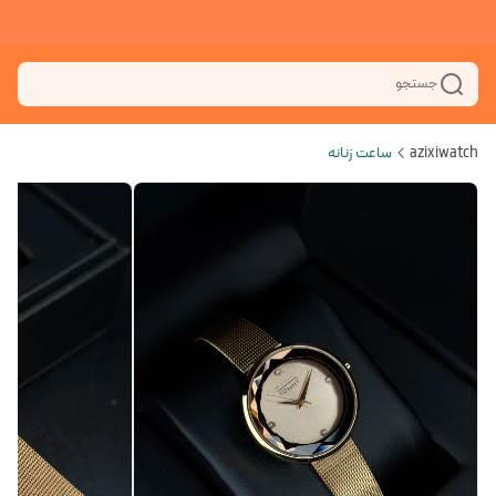
جستجو
azixiwatch
ساعت زنانه