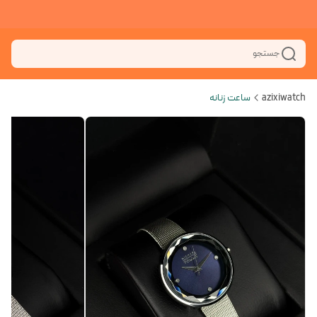
جستجو
azixiwatch
ساعت زنانه