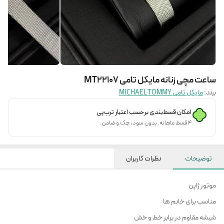
ساعت مچی زنانه مایکل تامی MT22107
برند:
مایکل تامی MICHAEL TOMMY
امکان قسط‌بندی برحسب اعتبار ترب‌پی
۴ قسط ماهانه. بدون سود، چک و ضامن.
توضیحات
نظرات کاربران
موتور ژاپن
مناسب برای خانم ها
شیشه مقاوم در برابر خط و خش