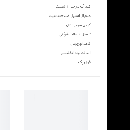
ضد آب در حد 3 اتمسفر
متریال استیل ضد حساسیت
کیس سوپر متال
2 سال ضمانت شرکتی
کاملا اورجینال
اصالت برند انگلیسی
فول پک