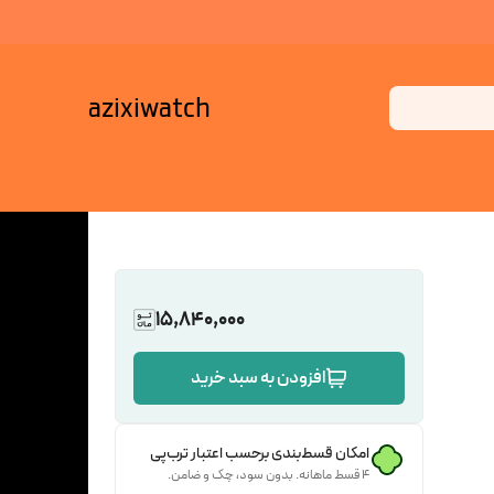
azixiwatch
15,840,000
افزودن به سبد خرید
امکان قسط‌بندی برحسب اعتبار ترب‌پی
۴ قسط ماهانه. بدون سود، چک و ضامن.