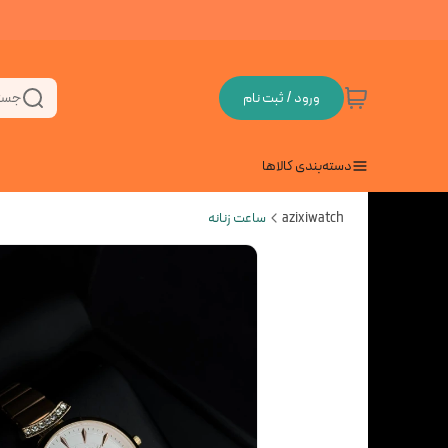
ورود / ثبت نام
جست
دسته‌بندی کالاها
azixiwatch
ساعت زنانه