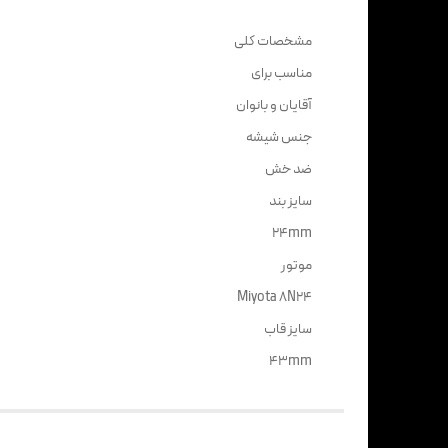
مشخصات کلی
مناسب برای
آقایان و بانوان
جنس شیشه
ضد خش
سایز بند
24mm
موتور
Miyota 8N24
سایز قاب
43mm