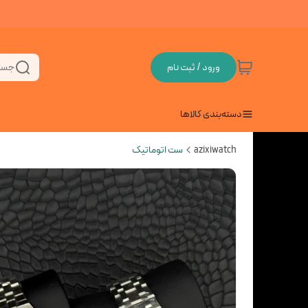
ورود / ثبت نام
جست
دسته‌بندی کالاها
azixiwatch
ست اتوماتیک