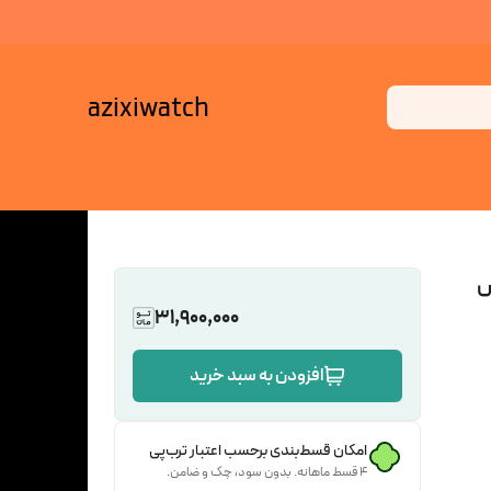
azixiwatch
س
31,900,000
افزودن به سبد خرید
امکان قسط‌بندی برحسب اعتبار ترب‌پی
۴ قسط ماهانه. بدون سود، چک و ضامن.