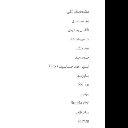
مشخصات کلی
مناسب برای
آقایان و بانوان
جنس شیشه
ضد خش
جنس بند
استیل ضد حساسیت (316)
سایز بند
22mm
موتور
Ronda 762
سایز قاب
42mm