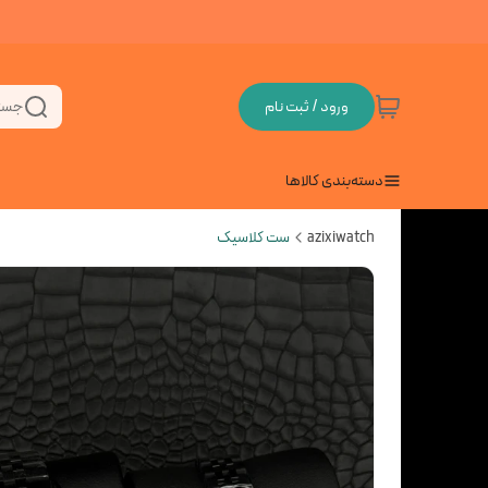
ورود / ثبت نام
جست
دسته‌بندی کالاها
azixiwatch
ست کلاسیک