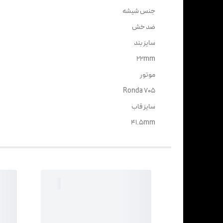
جنس شیشه
ضد خش
سایز بند
22mm
موتور
Ronda 705
سایز قاب
41.5mm