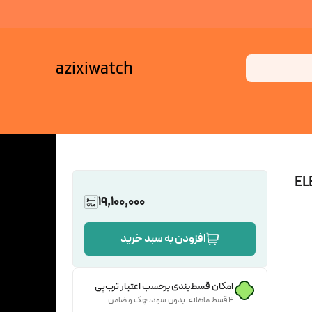
azixiwatch
سELEGANGS
19,100,000
افزودن به سبد خرید
امکان قسط‌بندی برحسب اعتبار ترب‌پی
۴ قسط ماهانه. بدون سود، چک و ضامن.