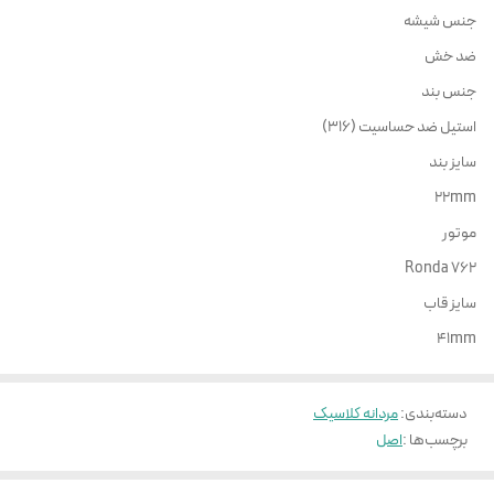
جنس شیشه
ضد خش
جنس بند
استیل ضد حساسیت (316)
سایز بند
22mm
موتور
Ronda 762
سایز قاب
41mm
دسته‌بندی
:
مردانه کلاسیک
برچسب‌ها :
اصل