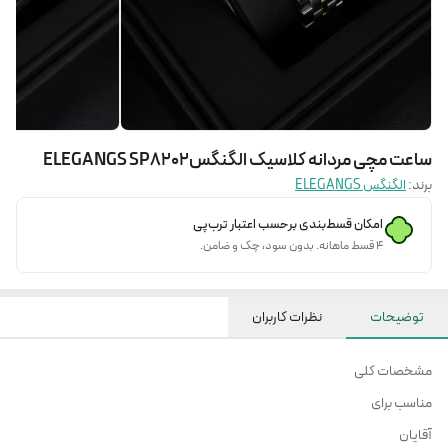
ساعت مچی مردانه کلاسیک الگنگسELEGANGS SP8202
برند:
الگنگس ELEGANGS
امکان قسط‌بندی برحسب اعتبار ترب‌پی
۴ قسط ماهانه. بدون سود، چک و ضامن.
توضیحات
نظرات کاربران
مشخصات کلی
مناسب برای
آقایان